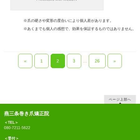
※爪の硬さや変形の度合いにより個人差があります。
※あくまでも個人の感想で、効果を保証するものではありません。
«
1
2
3
…
26
»
ページ上部へ
燕三条巻き爪矯正院
＜TEL＞
080-7211-5622
＜受付＞