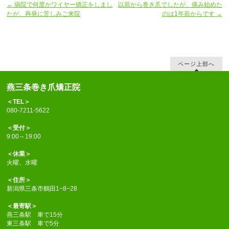
←
病院で何度かワイヤー矯正をしまし
以前から巻き爪でしたが、痛み始めた
たが、再発に苦しみご来院
のは1年前からです
→
ページ上部へ
燕三条巻き爪矯正院
＜TEL＞
080-7211-5622
＜受付＞
9:00～19:00
＜休業＞
火曜、水曜
＜住所＞
新潟県三条市鶴田1−8−28
＜最寄駅＞
燕三条駅 車で15分
東三条駅 車で5分