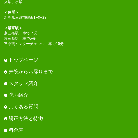
火曜、水曜
＜住所＞
新潟県三条市鶴田1−8−28
＜最寄駅＞
燕三条駅 車で15分
東三条駅 車で5分
三条燕インターチェンジ 車で15分
トップページ
来院からお帰りまで
スタッフ紹介
院内紹介
よくある質問
矯正方法と特徴
料金表