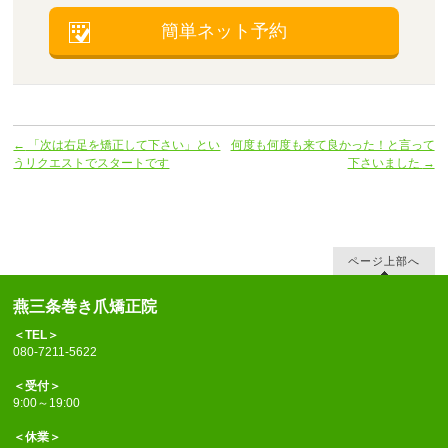
簡単ネット予約
←
「次は右足を矯正して下さい」とい
何度も何度も来て良かった！と言って
うリクエストでスタートです
下さいました
→
ページ上部へ
燕三条巻き爪矯正院
＜TEL＞
080-7211-5622
＜受付＞
9:00～19:00
＜休業＞